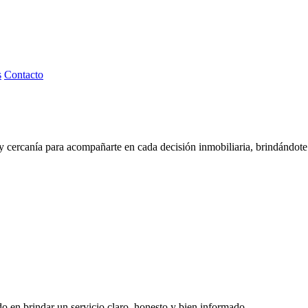
s
Contacto
rcanía para acompañarte en cada decisión inmobiliaria, brindándote l
o en brindar un servicio claro, honesto y bien informado